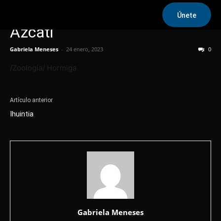
Únete
Azcatl
Gabriela Meneses
-
24 enero, 2023
0
/Zoología/ Hormiga
Artículo anterior
Ihuintia
Gabriela Meneses