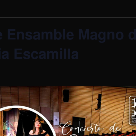
e Ensamble Magno d
tia Escamilla