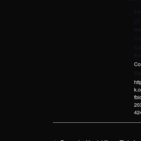
Fe
26 
Ho
5:
Ca
Ev
Co
Si
ht
k.
fb
20
42