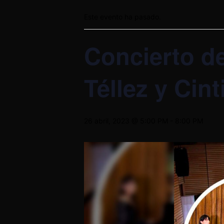
Este evento ha pasado.
Concierto d
Téllez y Cin
26 abril, 2023 @ 5:00 PM
-
8:00 PM