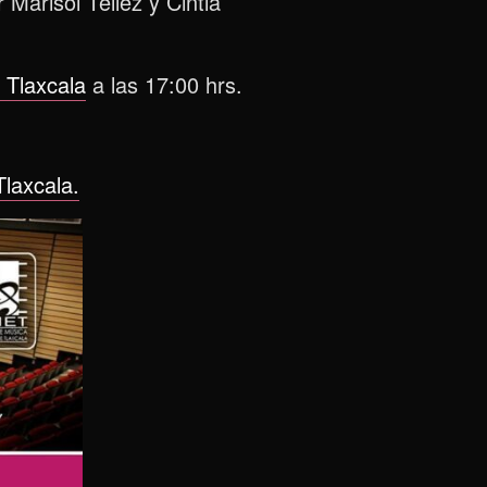
Marisol Téllez y Cintia
 Tlaxcala
a las 17:00 hrs.
Tlaxcala.