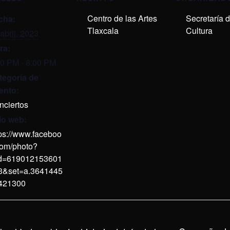
Centro de las Artes
Secretaría 
cha:
Tlaxcala
Cultura
abril, 2023
ra:
00 PM - 8:00 PM
tegoría de
ento:
nciertos
tio web:
tps://www.faceboo
com/photo?
id=619012153601
3&set=a.3641445
421300