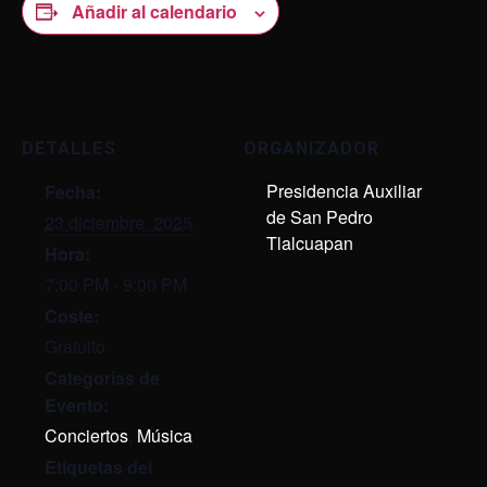
Añadir al calendario
DETALLES
ORGANIZADOR
Presidencia Auxiliar
Fecha:
de San Pedro
23 diciembre, 2025
Tlalcuapan
Hora:
7:00 PM - 9:00 PM
Coste:
Gratuito
Categorías de
Evento:
Conciertos
,
Música
Etiquetas del