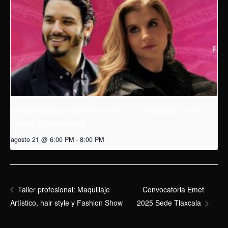
Presentarán la ópera en corto «La Traviata» en el
Teatro Xicohténcatl
agosto 21 @ 6:00 PM
-
8:00 PM
Convocatoria Emet
Taller profesional: Maquillaje
Artístico, hair style y Fashion Show
2025 Sede Tlaxcala