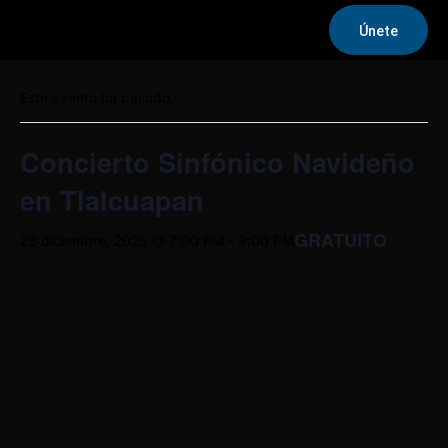
Únete
« Todos los Eventos
Este evento ha pasado.
Concierto Sinfónico Navideño
en Tlalcuapan
GRATUITO
23 diciembre, 2025 @ 7:00 PM
-
9:00 PM