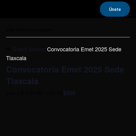
Únete
« Todos los Eventos
Este evento ha pasado.
Event Series:
Convocatoria Emet 2025 Sede
Tlaxcala
Convocatoria Emet 2025 Sede
Tlaxcala
$500
junio 2 @ 9:00 AM
-
2:00 PM