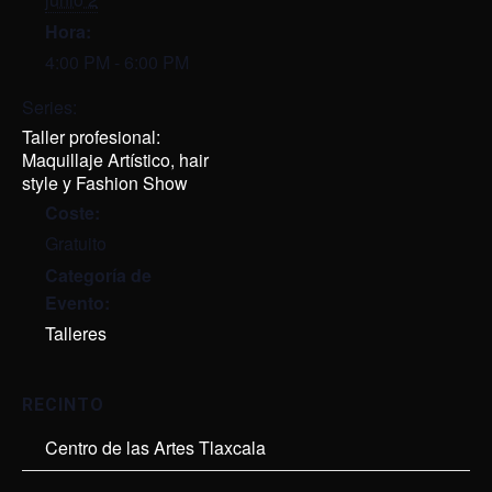
Hora:
4:00 PM - 6:00 PM
Series:
Taller profesional:
Maquillaje Artístico, hair
style y Fashion Show
Coste:
Gratuito
Categoría de
Evento:
Talleres
RECINTO
Centro de las Artes Tlaxcala