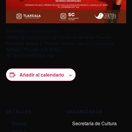
Información e inscripciones:
Oficina de Coordinación del Centro de las Artes Tlaxcala,
Fernando Solana 1, Primera Sección, San Luis Apizaquito,
Apizaco, Tlaxcala, C.P. 90401.
Tel. 2414188960 Ext. 164
Añadir al calendario
DETALLES
ORGANIZADOR
Secretaría de Cultura
Fecha:
junio 2