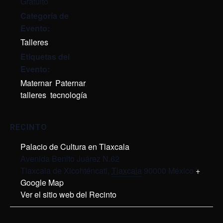
Gratuito
Categoría de
Evento:
Talleres
Etiquetas del
Evento:
Maternar
,
Paternar
,
talleres
,
tecnología
RECINTO
Palacio de Cultura en Tlaxcala
Avenida Benito Juárez N.62
Tlaxcala de Xicohténcatl
,
Tlaxcala
90000
México
+
Google Map
Ver el sitio web del Recinto