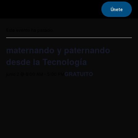
Únete
« Todos los Eventos
Este evento ha pasado.
maternando y paternando
desde la Tecnología
GRATUITO
junio 2 @ 8:00 AM
-
5:00 PM