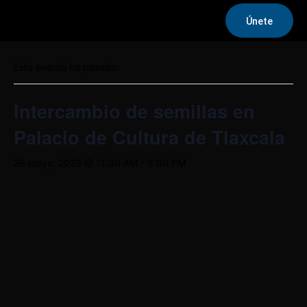
Únete
« Todos los Eventos
Este evento ha pasado.
Intercambio de semillas en
Palacio de Cultura de Tlaxcala
26 mayo, 2023 @ 11:00 AM
-
6:00 PM