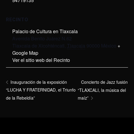
54719135
RECINTO
Palacio de Cultura en Tlaxcala
Avenida Benito Juárez N.62
Tlaxcala de Xicohténcatl
,
Tlaxcala
90000
México
+
Google Map
Ver el sitio web del Recinto
Concierto de Jazz fusión
Inauguración de la exposición
“LUCHA Y FRATERNIDAD, el Triunfo
“TLAXCALI, la música del
de la Rebeldía”
maíz”