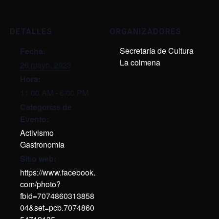
DETALLES
ORGANIZADORES
Secretaría de Cultura
Fecha:
La colmena
26 mayo, 2023
Hora:
11:00 AM - 6:00 PM
Categorías de
Evento:
Activismo
,
Gastronomía
Sitio web:
https://www.facebook.
com/photo?
fbid=7074860313858
04&set=pcb.7074860