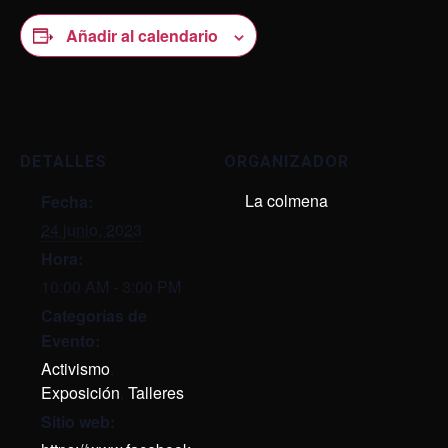
Añadir al calendario
DETALLES
ORGANIZADOR
La colmena
Fecha:
24 junio, 2023
Hora:
10:00 AM - 3:00 PM
Categorías de
Evento:
Activismo
,
Exposición
,
Talleres
Sitio web: