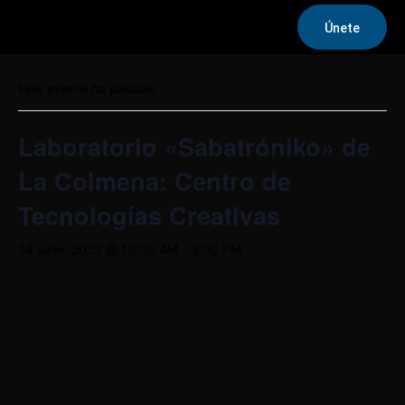
Únete
« Todos los Eventos
Este evento ha pasado.
Laboratorio «Sabatróniko» de
La Colmena: Centro de
Tecnologías Creativas
24 junio, 2023 @ 10:00 AM
-
3:00 PM