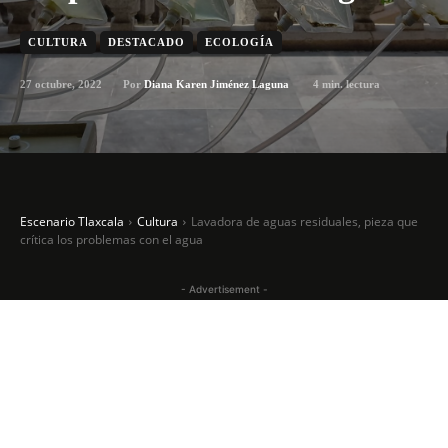
CULTURA
DESTACADO
ECOLOGÍA
27 octubre, 2022
4
min. lectura
Por
Diana Karen Jiménez Laguna
Escenario Tlaxcala
Cultura
Lavadora de aguas residuales, pieza que
crítica los problemas con el agua
- Advertisement -