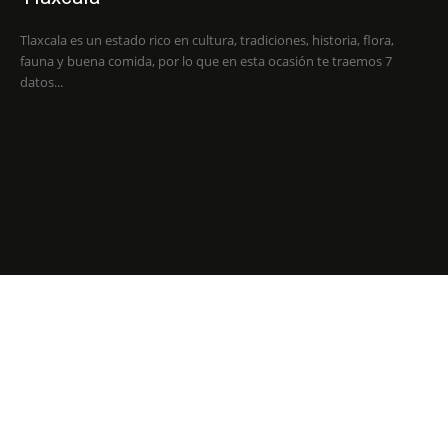
Tlaxcala es un estado rico en cultura, tradiciones, historia, flora,
fauna y buena comida, por lo que en esta ocasión te traemos 7
datos...