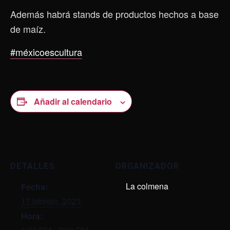
Además habrá stands de productos hechos a base
de maíz.
#méxicoescultura
Añadir al calendario
DETALLES
ORGANIZADOR
La colmena
Fecha:
17 febrero, 2023
Hora: