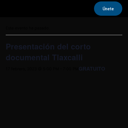
Únete
« Todos los Eventos
Este evento ha pasado.
Presentación del corto
documental Tlaxcalli
GRATUITO
17 febrero, 2023 @ 5:00 PM
-
7:00 PM