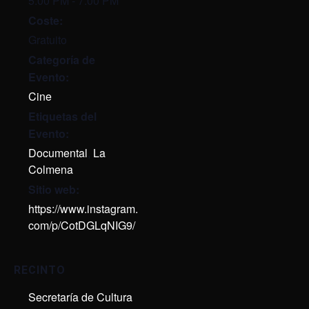
5:00 PM - 7:00 PM
Coste:
Gratuito
Categoría de
Evento:
Cine
Etiquetas del
Evento:
Documental
,
La
Colmena
Sitio web:
https://www.instagram.
com/p/CotDGLqNIG9/
RECINTO
Secretaría de Cultura