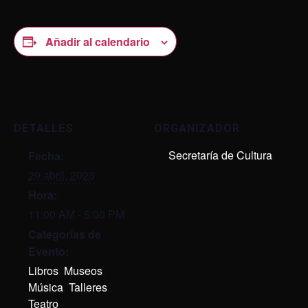
Añadir al calendario
DETALLES
ORGANIZADOR
Secretaría de Cultura
Fecha:
29 abril, 2023
Hora:
11:00 AM - 5:00 PM
Categorías de
Evento:
Libros
,
Museos
,
Música
,
Talleres
,
Teatro