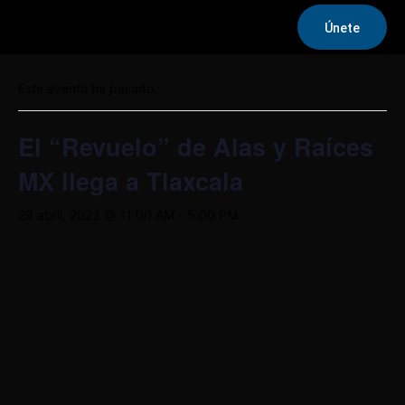
Únete
« Todos los Eventos
Este evento ha pasado.
El “Revuelo” de Alas y Raíces
MX llega a Tlaxcala
29 abril, 2023 @ 11:00 AM
-
5:00 PM