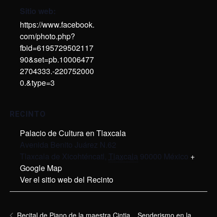
Sitio web:
https://www.facebook.
com/photo.php?
fbid=6195729502117
90&set=pb.10006477
2704333.-220752000
0.&type=3
RECINTO
Palacio de Cultura en Tlaxcala
Avenida Benito Juárez N.62
Tlaxcala de Xicohténcatl
,
Tlaxcala
90000
México
+
Google Map
Ver el sitio web del Recinto
Senderismo en la
Recital de Piano de la maestra Cintia