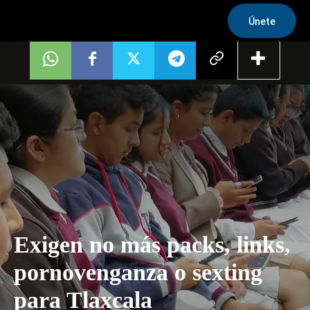
Únete
Exigen no más packs, links,
pornovenganza o sexting
para Tlaxcala