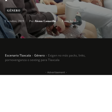
GÉNERO
7 octubre, 2019
1
min. lectura
Por
Alonso Camarillo
Escenario Tlaxcala
Género
Exigen no más packs, links,
pornovenganza o sexting para Tlaxcala
- Advertisement -