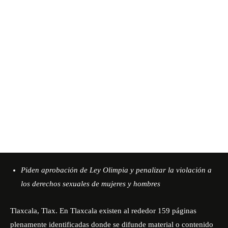
Piden aprobación de Ley Olimpia y penalizar la violación a
los derechos sexuales de mujeres y hombres
Tlaxcala, Tlax. En Tlaxcala existen al rededor 159 páginas
plenamente identificadas donde se difunde material o contenido