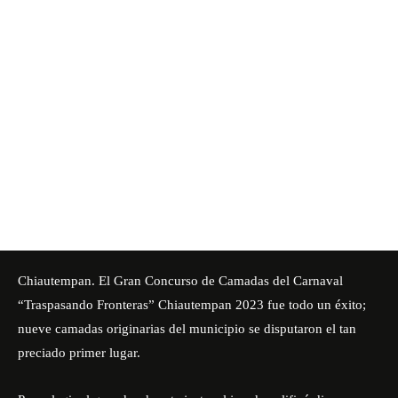
Chiautempan. El Gran Concurso de Camadas del Carnaval
“Traspasando Fronteras” Chiautempan 2023 fue todo un éxito;
nueve camadas originarias del municipio se disputaron el tan
preciado primer lugar.