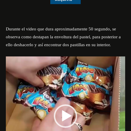
Durante el video que dura aproximadamente 50 segundo, se
observa como destapan la envoltura del pastel, para posterior a
ello deshacerlo y así encontrar dos pastillas en su interior.
R
e
p
r
o
d
u
c
t