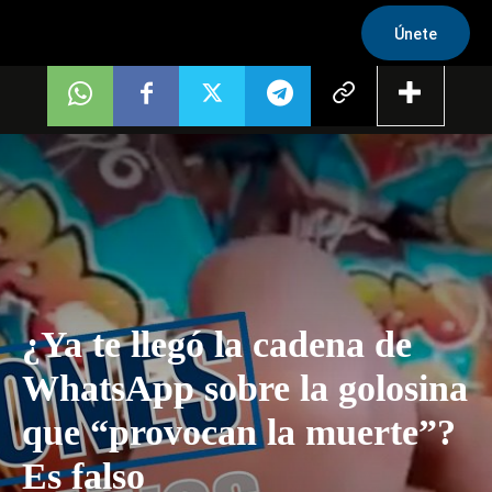
Únete
¿Ya te llegó la cadena de
WhatsApp sobre la golosina
que “provocan la muerte”?
Es falso