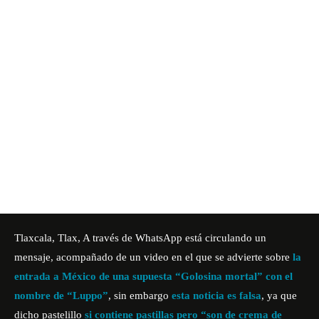
Tlaxcala, Tlax, A través de WhatsApp está circulando un
mensaje, acompañado de un video en el que se advierte sobre
la
entrada a México de una supuesta “Golosina mortal” con el
nombre de “Luppo”
, sin embargo
esta noticia es falsa
, ya que
dicho pastelillo
si contiene pastillas pero “son de crema de