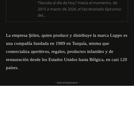
Tlaxcala al día de hoy? Hasta el momento, de
2015 a marzo de 2026, el Secretariado Ejecutivo
del...
La empresa Şölen, quien produce y distribuye la marca Luppo es
una compañía fundada en 1989 en Turquía, misma que
comercializa aperitivos, regalos, productos infantiles y de
restauración desde los Estados Unidos hasta Bélgica, en casi 120
países.
- Advertisement -