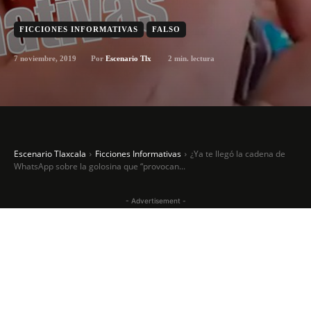
FICCIONES INFORMATIVAS
FALSO
7 noviembre, 2019
2
min. lectura
Por
Escenario Tlx
Escenario Tlaxcala
Ficciones Informativas
¿Ya te llegó la cadena de
WhatsApp sobre la golosina que “provocan...
- Advertisement -