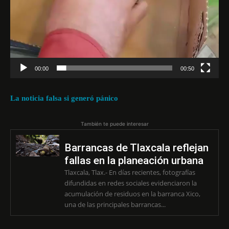
o
r
d
e
v
í
00:00
00:50
d
e
La noticia falsa si generó pánico
o
También te puede interesar
Barrancas de Tlaxcala reflejan
fallas en la planeación urbana
Tlaxcala, Tlax.- En días recientes, fotografías
difundidas en redes sociales evidenciaron la
acumulación de residuos en la barranca Xico,
una de las principales barrancas...