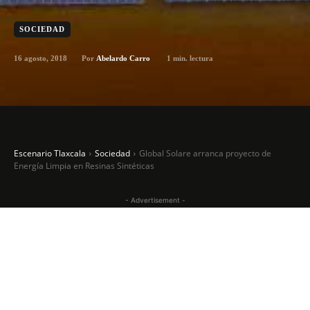
SOCIEDAD
16 agosto, 2018
1
min. lectura
Por
Abelardo Carro
Escenario Tlaxcala
Sociedad
Global Solare arranca proyecto de
Energía Limpia en Resinas Sintéticas
- Advertisement -