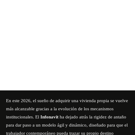
En este 2026, el sueño de adquirir una vivienda propia se vuelve
más alcanzable gracias a la evolución de los mecanismos
institucionales. El
Infonavit
ha dejado atrás la rigidez de antaño
para dar paso a un modelo ágil y dinámico, diseñado para que el
trabajador contemporáneo pueda trazar su propio destino