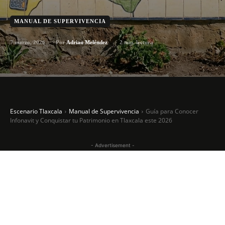
MANUAL DE SUPERVIVENCIA
7 marzo, 2026
2
min. lectura
Por
Adrian Meléndez
Escenario Tlaxcala
Manual de Supervivencia
Guía para Conocer
Infonavit y Conquistar tu Patrimonio en Tlaxcala este 2026
- Advertisement -