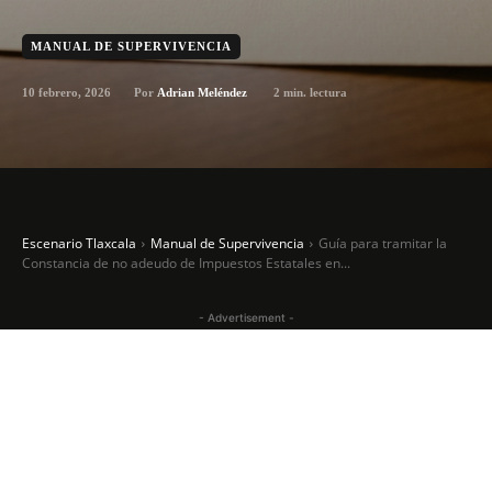
MANUAL DE SUPERVIVENCIA
10 febrero, 2026
2
min. lectura
Por
Adrian Meléndez
Escenario Tlaxcala
Manual de Supervivencia
Guía para tramitar la
Constancia de no adeudo de Impuestos Estatales en...
- Advertisement -