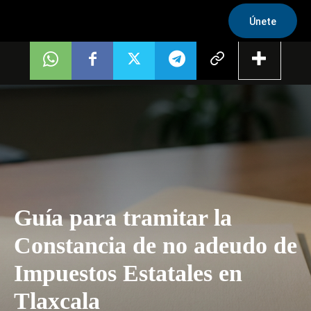
Únete
Guía para tramitar la
Constancia de no adeudo de
Impuestos Estatales en
Tlaxcala