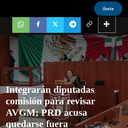
Únete
Integrarán diputadas
comisión para revisar
AVGM; PRD acusa
quedarse fuera