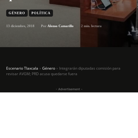
GÉNERO
POLÍTICA
13 diciembre, 2018
2
min. lectura
Por
Alonso Camarillo
Escenario Tlaxcala
Género
Integrarán diputadas comisión para
revisar AVGM; PRD acusa quedarse fuera
- Advertisement -