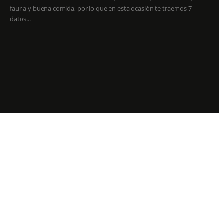
fauna y buena comida, por lo que en esta ocasión te traemos 7
datos...