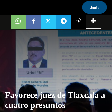
Únete
Favorece juez de Tlaxcala a
cuatro presuntos