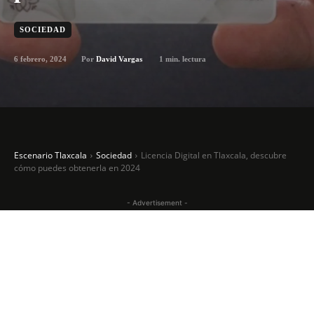
SOCIEDAD
6 febrero, 2024
1
min. lectura
Por
David Vargas
Escenario Tlaxcala
Sociedad
Licencia Digital en Tlaxcala, descubre
cómo puedes obtenerla en 2024
- Advertisement -