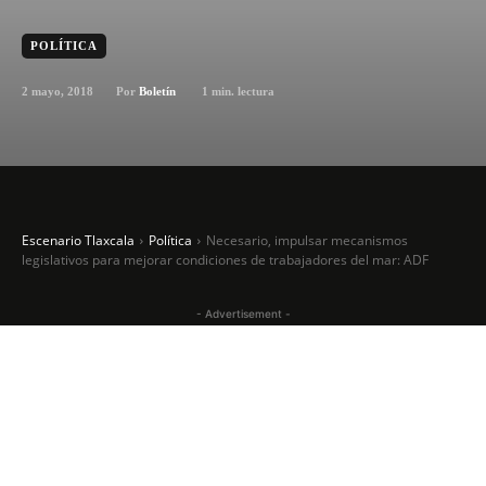
POLÍTICA
2 mayo, 2018
1
min. lectura
Por
Boletín
Escenario Tlaxcala
Política
Necesario, impulsar mecanismos
legislativos para mejorar condiciones de trabajadores del mar: ADF
- Advertisement -