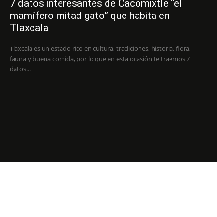
7 datos interesantes de Cacomixtle “el
mamífero mitad gato” que habita en
Tlaxcala
Tlaxcala es un estado rico en cultura, tradiciones, historia, flora,
fauna y buena comida, por lo que en esta ocasión te traemos 7
datos...