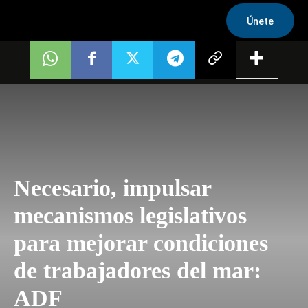
Únete
Necesario, impulsar
mecanismos legislativos
para mejorar condiciones
de trabajadores del mar:
ADF