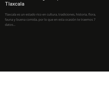
Tlaxcala
Tlaxcala es un estado rico en cultura, tradiciones, historia, flora,
fauna y buena comida, por lo que en esta ocasión te traemos 7
datos...