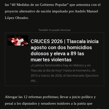
las “40 Medidas de un Gobierno Popular” que armoniza con el
proyecto alternativo de nación impulsado por Andrés Manuel
López Obrador.
También te puede interesar
CRUCES 2026 | Tlaxcala inicia
agosto con dos homicidios
dolosos y eleva a 89 las
muertes violentas
¿Cuántos feminicidios hay en México y en
Tlaxcala al día de hoy? Hasta el momento, de
2015 a marzo de 2026, el Secretariado Ejecutivo
del...
Abrogar las 12 reformas porfiristas; llevar a juicio político y
penal a los diputados y senadores traidores a la patria que