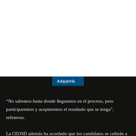
Adquirirla
“No sabemos hasta donde lleguemos en el proceso, pero
participaremos y aceptaremos el resultado que se tenga”,
refirieron.
La CEOSD además ha acordado que los candidatos se ceñirán a