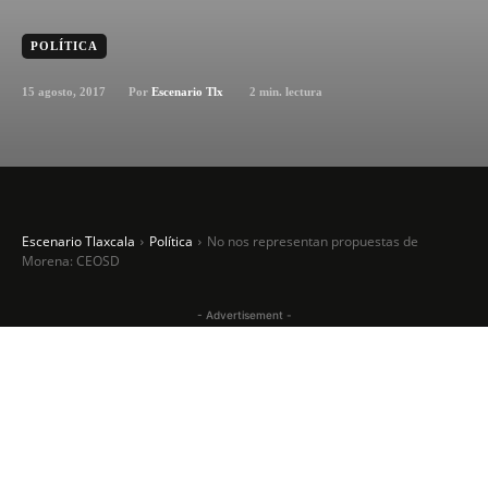
POLÍTICA
15 agosto, 2017
2
min. lectura
Por
Escenario Tlx
Escenario Tlaxcala
Política
No nos representan propuestas de
Morena: CEOSD
- Advertisement -