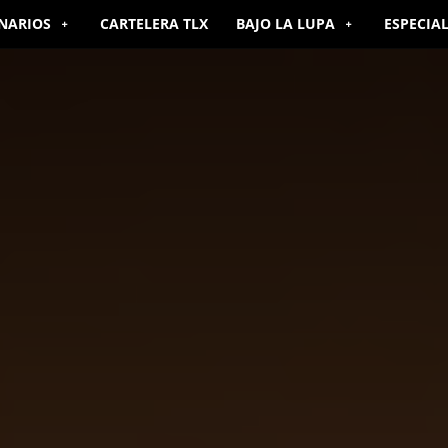
NARIOS
CARTELERA TLX
BAJO LA LUPA
ESPECIA