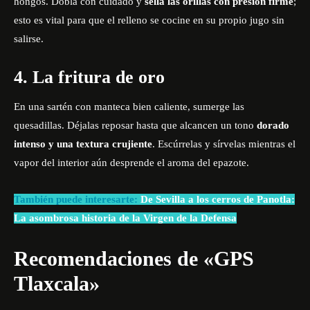
hongos. Dobla con cuidado y
sella las orillas con presión firme
;
esto es vital para que el relleno se cocine en su propio jugo sin
salirse.
4. La fritura de oro
En una sartén con manteca bien caliente, sumerge las
quesadillas. Déjalas reposar hasta que alcancen un tono
dorado
intenso y una textura crujiente
. Escúrrelas y sírvelas mientras el
vapor del interior aún desprende el aroma del epazote.
También puede interesarte:
De Sevilla a los cerros de Panotla:
La asombrosa historia de la Virgen de la Defensa
Recomendaciones de «GPS
Tlaxcala»