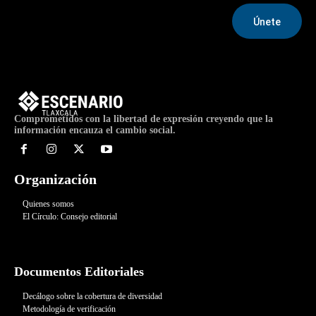
[gem_news style=»compact» categories=»paolatorres»
post_per_page=»10″ post_types=»»]
Únete
Comprometidos con la libertad de expresión creyendo que la
información encauza el cambio social.
Organización
Quienes somos
El Círculo: Consejo editorial
Documentos Editoriales
Decálogo sobre la cobertura de diversidad
Metodología de verificación