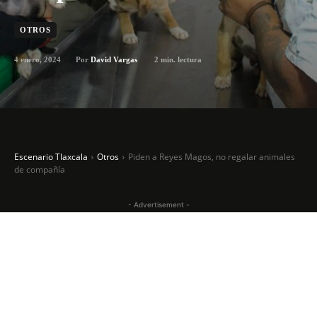
OTROS
4 enero, 2024
2
min. lectura
Por
David Vargas
Escenario Tlaxcala
Otros
Piden a Reyes Magos, no regalar animales
de compañía
- Advertisement -