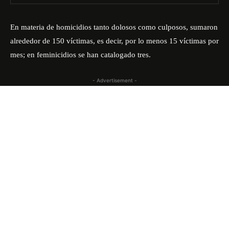
En materia de homicidios tanto dolosos como culposos, sumaron
alrededor de 150 víctimas, es decir, por lo menos 15 víctimas por
mes; en feminicidios se han catalogado tres.
- Advertisement -