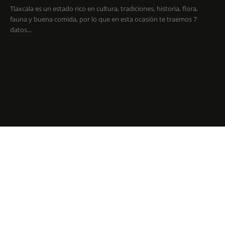
Tlaxcala es un estado rico en cultura, tradiciones, historia, flora,
fauna y buena comida, por lo que en esta ocasión te traemos 7
datos...