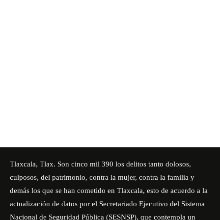
Tlaxcala, Tlax. Son cinco mil 390 los delitos tanto dolosos,
culposos, del patrimonio, contra la mujer, contra la familia y
demás los que se han cometido en Tlaxcala, esto de acuerdo a la
actualización de datos por el Secretariado Ejecutivo del Sistema
Nacional de Seguridad Pública (SESNSP), que contempla un