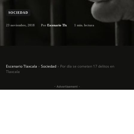
SOCIEDAD
23 noviembre, 2018
1
min. lectura
Por
Escenario Tlx
Escenario Tlaxcala
Sociedad
Por día se cometen 17 delitos en
Tlaxcala
- Advertisement -