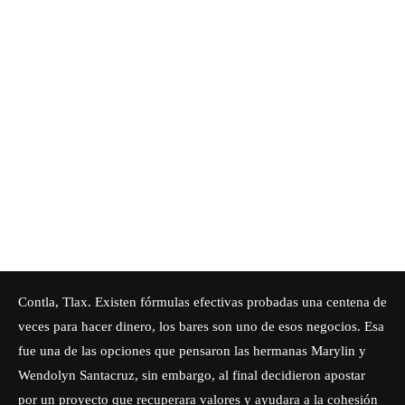
Contla, Tlax. Existen fórmulas efectivas probadas una centena de
veces para hacer dinero, los bares son uno de esos negocios. Esa
fue una de las opciones que pensaron las hermanas Marylin y
Wendolyn Santacruz, sin embargo, al final decidieron apostar
por un proyecto que recuperara valores y ayudara a la cohesión