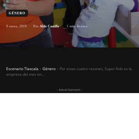
GÉNERO
8 enero, 2019
1
min. lectura
Por
Aldo Castillo
Escenario Tlaxcala
Género
Por estas cuatro razones, Super Kids es la
empresa del mes en...
- Advertisement -