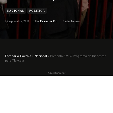
NACIONAL
POLÍTICA
26 septiembre, 2018
3
min. lectura
Por
Escenario Tlx
Escenario Tlaxcala
Nacional
Presenta AMLO Programa de Bienestar
para Tlaxcala
- Advertisement -