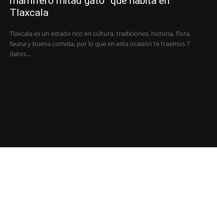
mamífero mitad gato” que habita en
Tlaxcala
Tlaxcala es un estado rico en cultura, tradiciones, historia, flora,
fauna y buena comida, por lo que en esta ocasión te traemos 7
datos...