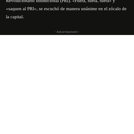
Revolucionario Institucional (PRI). «Fuera, fuera, fuera» y
«saquen al PRI», se escuchó de manera unánime en el zócalo de
la capital.
- Advertisement -