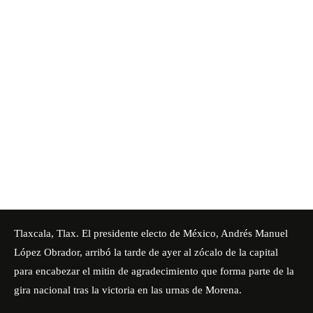
Tlaxcala, Tlax. El presidente electo de México, Andrés Manuel
López Obrador, arribó la tarde de ayer al zócalo de la capital
para encabezar el mitin de agradecimiento que forma parte de la
gira nacional tras la victoria en las urnas de Morena.