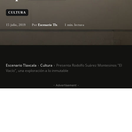
CULTURA
15 julio, 2019
1
min. lectura
Por
Escenario Tlx
Escenario Tlaxcala
Cultura
Presenta Rodolfo Suárez Montesinos "El
Vacío", una exploración a lo inmutable
- Advertisement -