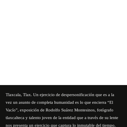
Tlaxcala, Tlax. Un ejercicio de despersonificación que es a la
vez un asunto de completa humanidad es lo que encierra “El
Vacío”, exposición de Rodolfo Suárez Montesinos, fotógrafo
tlaxcalteca y talento joven de la entidad que a través de su lente
nos presenta un ejercicio que captura lo inmutable del tiempo.