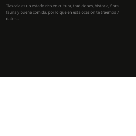
Tlaxcala es un estado rico en cultura, tradiciones, historia, flora,
fauna y buena comida, por lo que en esta ocasión te traemos 7
datos...