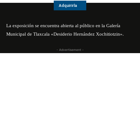
Adquirirla
La exposición se encuentra abierta al público en la Galería
Municipal de Tlaxcala «Desiderio Hernández Xochitiotzin».
- Advertisement -