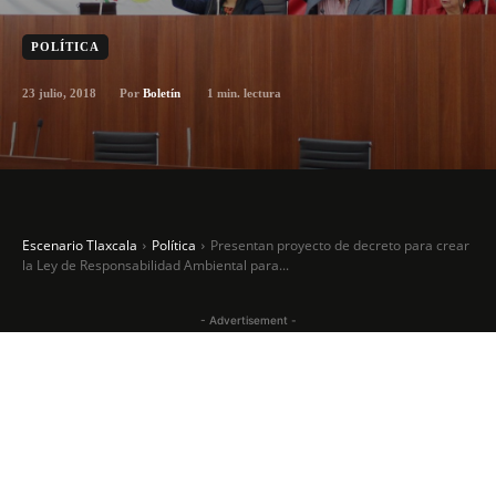
POLÍTICA
23 julio, 2018
1
min. lectura
Por
Boletín
Escenario Tlaxcala
Política
Presentan proyecto de decreto para crear
la Ley de Responsabilidad Ambiental para...
- Advertisement -