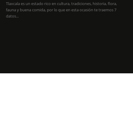
Tlaxcala es un estado rico en cultura, tradiciones, historia, flora,
fauna y buena comida, por lo que en esta ocasión te traemos 7
datos...