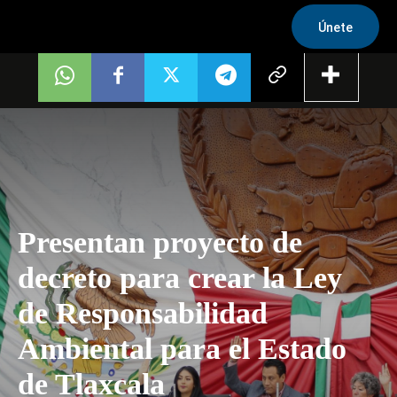
Únete
Presentan proyecto de
decreto para crear la Ley
de Responsabilidad
Ambiental para el Estado
de Tlaxcala