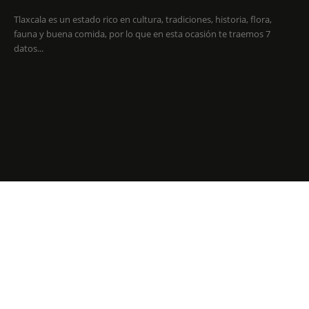
Tlaxcala es un estado rico en cultura, tradiciones, historia, flora,
fauna y buena comida, por lo que en esta ocasión te traemos 7
datos...