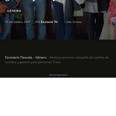
GÉNERO
15 noviembre, 2019
1
min. lectura
Por
Escenario Tlx
Escenario Tlaxcala
Género
Realizan primera campaña de cambio de
nombre y género para personas Trans
- Advertisement -