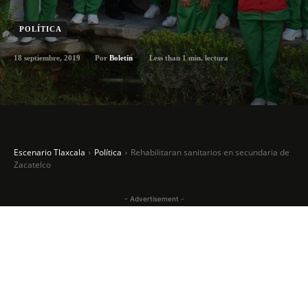
POLÍTICA
18 septiembre, 2019
Less than 1
min. lectura
Por
Boletín
Escenario Tlaxcala
Política
Rehabilitaran sanitarios en secundaria de
Zacatelco
- Advertisement -