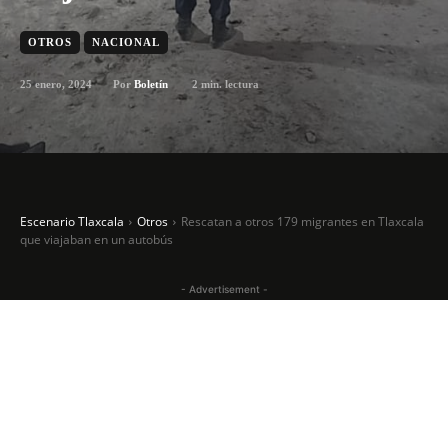
OTROS
NACIONAL
25 enero, 2024
2
min. lectura
Por
Boletín
Escenario Tlaxcala
Otros
Rescatan a otros 179 migrantes en Tlaxcala
que viajaban en un autobús
- Advertisement -