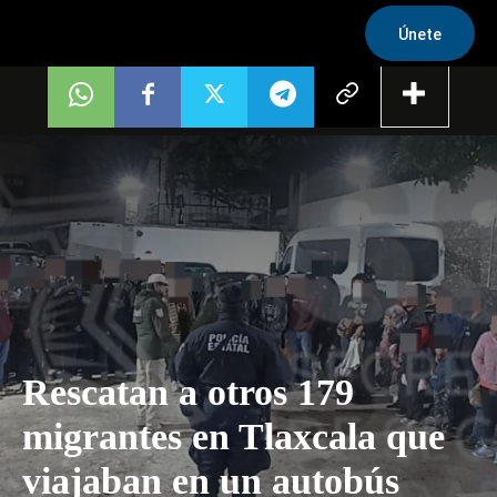
Únete
Rescatan a otros 179
migrantes en Tlaxcala que
viajaban en un autobús