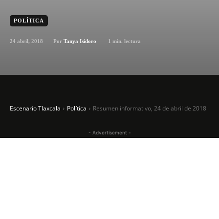
POLÍTICA
24 abril, 2018
1
min. lectura
Por
Tanya Isidoro
Escenario Tlaxcala
Política
Resumen informativo, 24 de abril de 2018
- Advertisement -