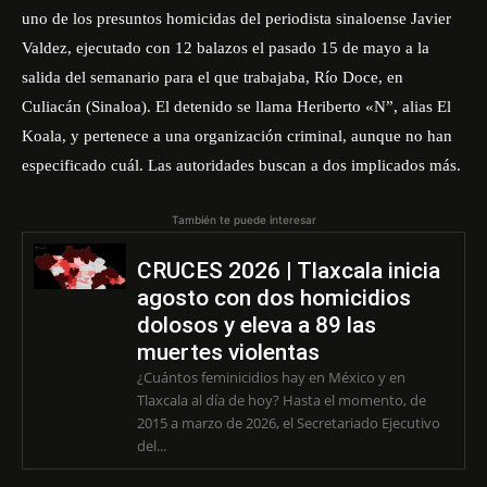
uno de los presuntos homicidas del periodista sinaloense Javier
Valdez, ejecutado con 12 balazos el pasado 15 de mayo a la
salida del semanario para el que trabajaba, Río Doce, en
Culiacán (Sinaloa). El detenido se llama Heriberto «N”, alias El
Koala, y pertenece a una organización criminal, aunque no han
especificado cuál. Las autoridades buscan a dos implicados más.
También te puede interesar
CRUCES 2026 | Tlaxcala inicia
agosto con dos homicidios
dolosos y eleva a 89 las
muertes violentas
¿Cuántos feminicidios hay en México y en
Tlaxcala al día de hoy? Hasta el momento, de
2015 a marzo de 2026, el Secretariado Ejecutivo
del...