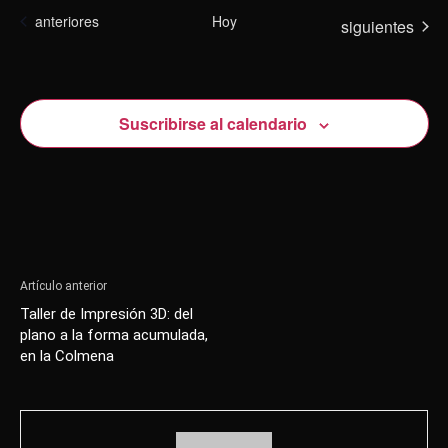
búsqu
de
Eventos
anteriores
Hoy
Eventos
siguientes
y
Eve
vistas
de
Suscribirse al calendario
Evento
Artículo anterior
Taller de Impresión 3D: del
plano a la forma acumulada,
en la Colmena