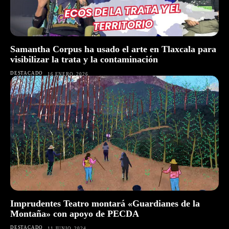
Samantha Corpus ha usado el arte en Tlaxcala para
visibilizar la trata y la contaminación
DESTACADO
16 ENERO, 2026
Imprudentes Teatro montará «Guardianes de la
Montaña» con apoyo de PECDA
DESTACADO
11 JUNIO, 2024