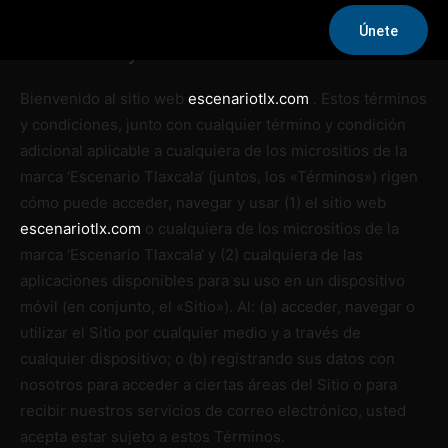
Inicio
Términos y condiciones
Únete
Términos y condiciones
Bienvenido al sitio web
escenariotlx.com
. Estos términos
y condiciones, junto con cualquier término y condición
adicional aplicable a cualquiera de los micrositios de la
marca ‘Escenario Tlaxcala
‘ (juntos, los «Términos») rigen
cómo puede acceder, navegar y usar (1) el sitio web
escenariotlx.com
o cualquiera de los micrositios de la
marca ‘Escenario Tlaxcala
‘ y (2) cualquiera de las
aplicaciones disponibles para su uso en un dispositivo
móvil (en conjunto, el «Sitio»). Al: (a) acceder, navegar o
utilizar el Sitio por cualquier medio y a través de
cualquier dispositivo; o (b) registrando sus datos con
nosotros para acceder a ciertas áreas del Sitio o para
recibir nuestros servicios de correo electrónico, usted
acepta estar sujeto a estos Términos.