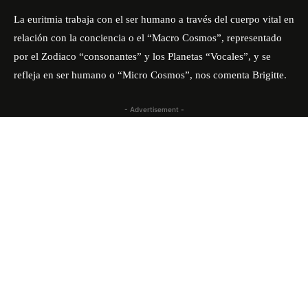
La euritmia trabaja con el ser humano a través del cuerpo vital en
relación con la conciencia o el “Macro Cosmos”, representado
por el Zodiaco “consonantes” y los Planetas “Vocales”, y se
refleja en ser humano o “Micro Cosmos”, nos comenta Brigitte.
- Advertisement -