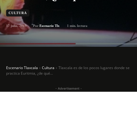
CULTURA
17 julio, 2019
1
min. lectura
Por
Escenario Tlx
Escenario Tlaxcala
Cultura
Tlaxcala es de los pocos lugares donde se
practica Euritmia, ¿de qué...
- Advertisement -