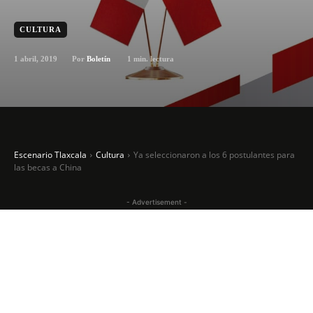
CULTURA
1 abril, 2019
1
min. lectura
Por
Boletín
Escenario Tlaxcala
Cultura
Ya seleccionaron a los 6 postulantes para
las becas a China
- Advertisement -