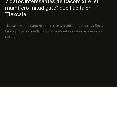
7 datos interesantes de Cacomixtle “el
mamífero mitad gato” que habita en
Tlaxcala
Tlaxcala es un estado rico en cultura, tradiciones, historia, flora,
fauna y buena comida, por lo que en esta ocasión te traemos 7
datos...