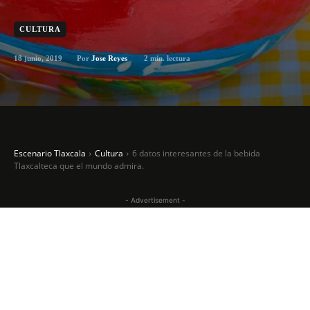
CULTURA
18 junio, 2019
2
min. lectura
Por
Jose Reyes
Escenario Tlaxcala
Cultura
6 datos interesantes de la bebida
Tlaxcalteca que el mundo admira.
- Advertisement -