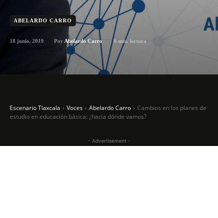
ABELARDO CARRO
18 junio, 2019
6
min. lectura
Por
Abelardo Carro
Escenario Tlaxcala
Voces
Abelardo Carro
Cambios en los planes de
estudio en educación básica: ¿hacia dónde vamos?
- Advertisement -