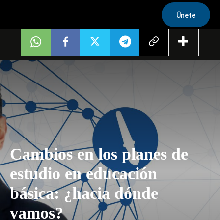
Únete
Cambios en los planes de
estudio en educación
básica: ¿hacia dónde
vamos?