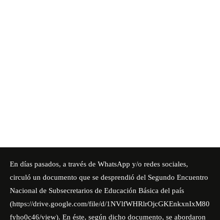
En días pasados, a través de WhatsApp y/o redes sociales,
circuló un documento que se desprendió del Segundo Encuentro
Nacional de Subsecretarios de Educación Básica del país
(
https://drive.google.com/file/d/1NVlfWHRlrOjcGKEnkxnIxM80
fyho0c46/view
). En éste, según dicho documento, se abordaron