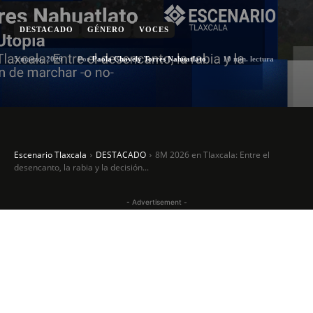
DESTACADO
GÉNERO
VOCES
5 marzo, 2026
10
min. lectura
Por
Paola Chavely Torres Nahuatlato
Escenario Tlaxcala
DESTACADO
8M 2026 en Tlaxcala: Entre el
desencanto, la rabia y la decisión...
- Advertisement -