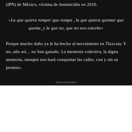
(IPN) de México, víctima de feminicidio en 2016.
«La que quiera romper que rompa , la que quiera quemar que
queme, y la que no, que no nos estorbe»
Porque mucho daño ya le ha hecho al movimiento en Tlaxcala. Y
no, aún así… no han ganado. La memoria colectiva, la digna
memoria, siempre nos hará conquistar las calles, con y sin su
permiso.
- Advertisement -