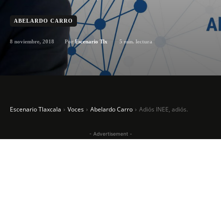
ABELARDO CARRO
8 noviembre, 2018
5
min. lectura
Por
Escenario Tlx
Escenario Tlaxcala
Voces
Abelardo Carro
Adiós INEE, adiós.
- Advertisement -