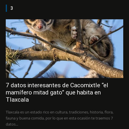
3
7 datos interesantes de Cacomixtle “el
mamífero mitad gato” que habita en
Tlaxcala
Tlaxcala es un estado rico en cultura, tradiciones, historia, flora,
fauna y buena comida, por lo que en esta ocasión te traemos 7
datos...