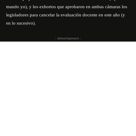
mando yo), y los exhortos que aprobaron en ambas cámaras los
legisladores para cancelar la evaluación docente en este año (y
en lo sucesivo).
- Advertisement -