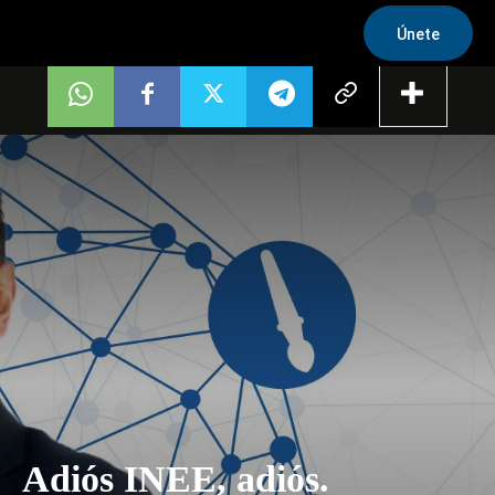
Únete
Adiós INEE, adiós.