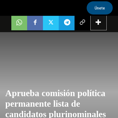
Únete
Aprueba comisión política
permanente lista de
candidatos plurinominales