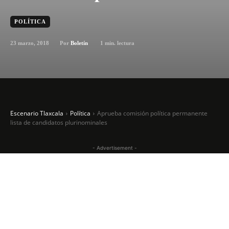
POLÍTICA
23 marzo, 2018
1
min. lectura
Por
Boletín
Escenario Tlaxcala
Política
Aprueba comisión política permanente
lista de candidatos plurinominales
- Advertisement -