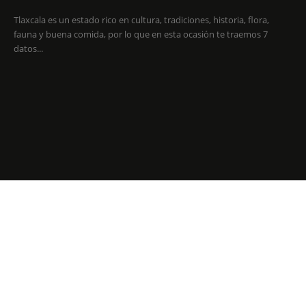
Tlaxcala es un estado rico en cultura, tradiciones, historia, flora,
fauna y buena comida, por lo que en esta ocasión te traemos 7
datos...