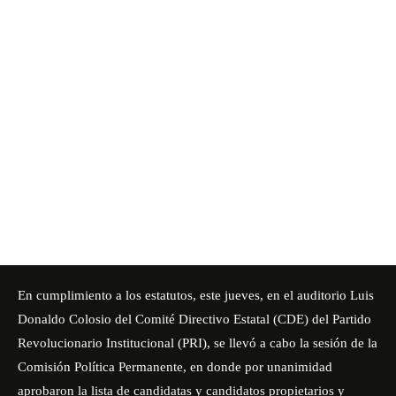
En cumplimiento a los estatutos, este jueves, en el auditorio Luis
Donaldo Colosio del Comité Directivo Estatal (CDE) del Partido
Revolucionario Institucional (PRI), se llevó a cabo la sesión de la
Comisión Política Permanente, en donde por unanimidad
aprobaron la lista de candidatas y candidatos propietarios y