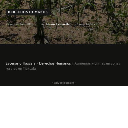
DERECHOS HUMANOS
25 septiembre, 2018
2
min. lectura
Por
Alonso Camarillo
Escenario Tlaxcala
Derechos Humanos
Aumentan víctimas en zonas
rurales en Tlaxcala
- Advertisement -