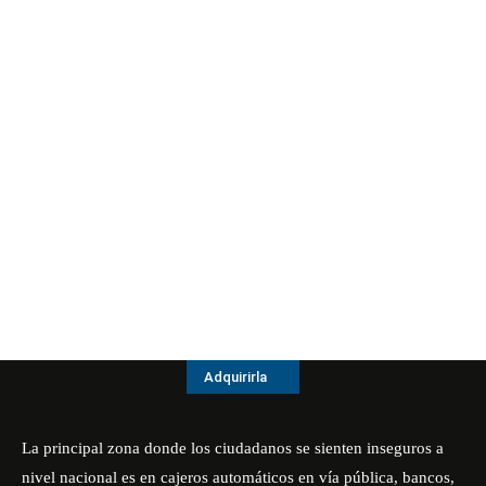
Adquirirla
La principal zona donde los ciudadanos se sienten inseguros a
nivel nacional es en cajeros automáticos en vía pública, bancos,