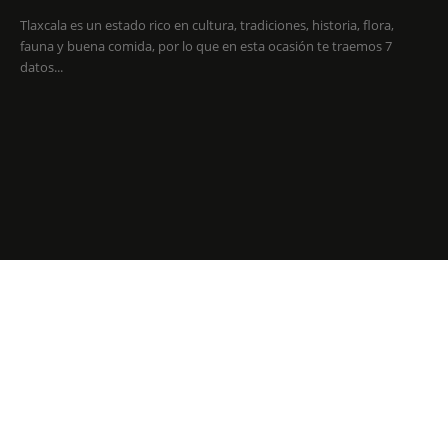
Tlaxcala es un estado rico en cultura, tradiciones, historia, flora,
fauna y buena comida, por lo que en esta ocasión te traemos 7
datos...