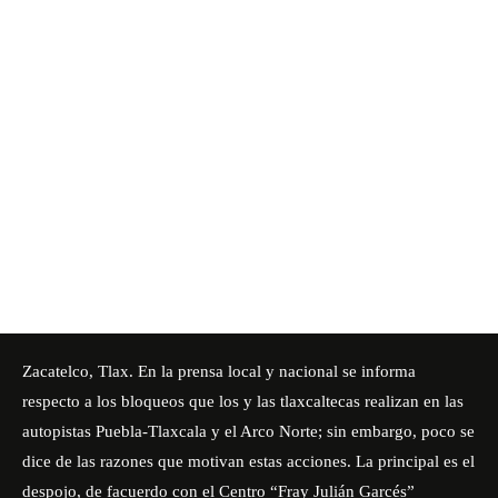
Zacatelco, Tlax. En la prensa local y nacional se informa
respecto a los bloqueos que los y las tlaxcaltecas realizan en las
autopistas Puebla-Tlaxcala y el Arco Norte; sin embargo, poco se
dice de las razones que motivan estas acciones. La principal es el
despojo, de facuerdo con el Centro “Fray Julián Garcés”