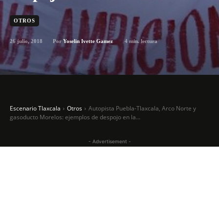
OTROS
26 julio, 2018
4
min. lectura
Por
Yoselin Ivette Gamez
Escenario Tlaxcala
Otros
Autopista Puebla-Tlaxcala, Arco Norte y
gasoducto Morelos: ejemplos de despojo en la...
- Advertisement -