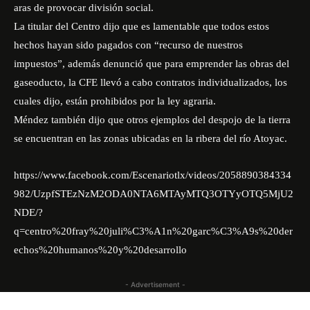
aras de provocar división social.
La titular del Centro dijo que es lamentable que todos estos
hechos hayan sido pagados con “recurso de nuestros
impuestos”, además denunció que para emprender las obras del
gaseoducto, la CFE llevó a cabo contratos individualizados, los
cuales dijo, están prohibidos por la ley agraria.
Méndez también dijo que otros ejemplos del despojo de la tierra
se encuentran en las zonas ubicadas en la ribera del río Atoyac.
https://www.facebook.com/Escenariotlx/videos/2058890384334
982/UzpfSTEzNzM2ODA0NTA6MTAyMTQ3OTYyOTQ5MjU2
NDE/?
q=centro%20fray%20juli%C3%A1n%20garc%C3%A9s%20der
echos%20humanos%20y%20desarrollo
- Advertisement -