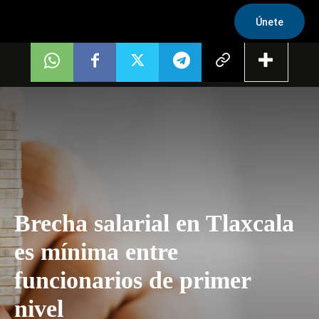
Únete
Brecha salarial en Tlaxcala
es mínima entre
funcionarios de primer
nivel