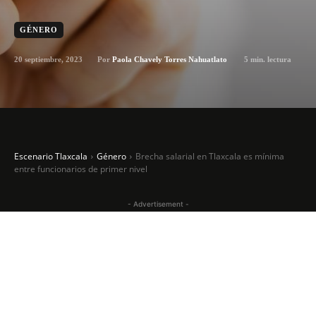
GÉNERO
20 septiembre, 2023
5
min. lectura
Por
Paola Chavely Torres Nahuatlato
Escenario Tlaxcala
Género
Brecha salarial en Tlaxcala es mínima
entre funcionarios de primer nivel
- Advertisement -