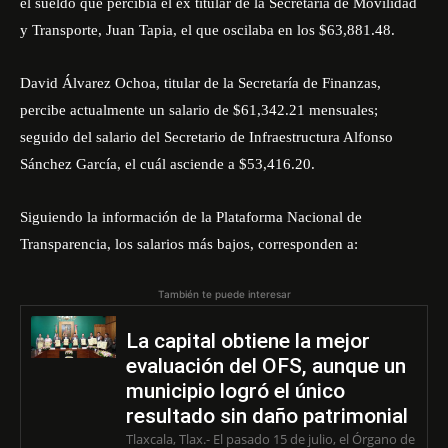
el sueldo que percibía el ex titular de la Secretaría de Movilidad
y Transporte, Juan Tapia, el que oscilaba en los $63,881.48.
David Álvarez Ochoa, titular de la Secretaría de Finanzas,
percibe actualmente un salario de $61,342.21 mensuales;
seguido del salario del Secretario de Infraestructura Alfonso
Sánchez García, el cuál asciende a $53,416.20.
Siguiendo la información de la Plataforma Nacional de
Transparencia, los salarios más bajos, corresponden a:
También te puede interesar
La capital obtiene la mejor
evaluación del OFS, aunque un
municipio logró el único
resultado sin daño patrimonial
Tlaxcala, Tlax.- El pasado 15 de julio, el Órgano de