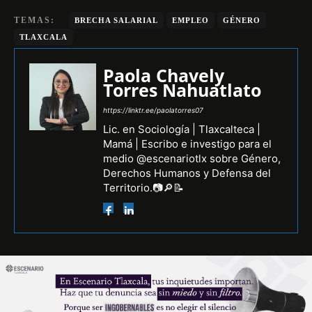
TEMAS:
BRECHA SALARIAL
EMPLEO
GÉNERO
TLAXCALA
Paola Chavely
Torres Nahuatlato
https://linktr.ee/paolatorres07
Lic. en Sociología | Tlaxcalteca |
Mamá | Escribo e investigo para el
medio @escenariotlx sobre Género,
Derechos Humanos y Defensa del
Territorio.📷🔎📝