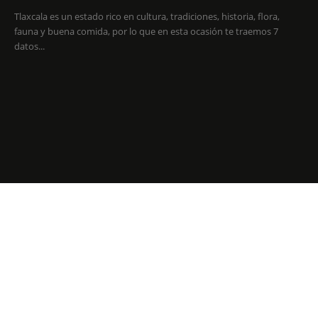
Tlaxcala es un estado rico en cultura, tradiciones, historia, flora,
fauna y buena comida, por lo que en esta ocasión te traemos 7
datos...