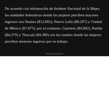
De acuerdo con información de
Instituto Nacional de la Mujer
,
las entidades federativas donde las mujeres perciben mayores
ingresos son Sinaloa ($12,682), Nuevo León ($8,207) y Ciudad
de México ($7,875); por el contrario, Guerrero ($4,002), Puebla
($4,379) y Tlaxcala ($4,380) son los estados donde las mujeres
perciben menores ingresos por su trabajo.
- Advertisement -