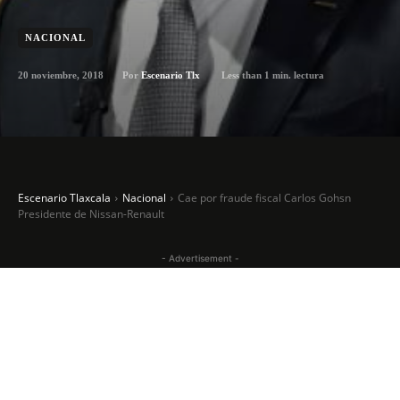
NACIONAL
20 noviembre, 2018
Less than 1
min. lectura
Por
Escenario Tlx
Escenario Tlaxcala
Nacional
Cae por fraude fiscal Carlos Gohsn
Presidente de Nissan-Renault
- Advertisement -