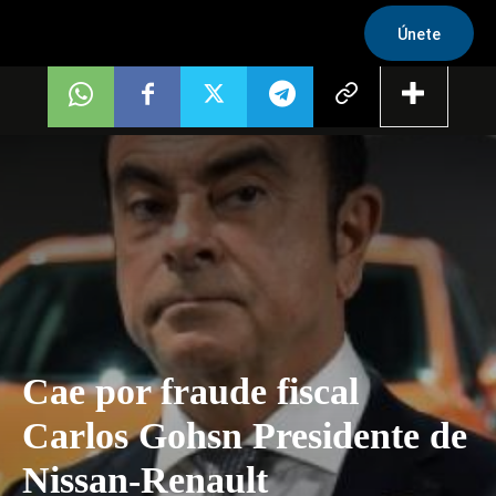
Únete
Cae por fraude fiscal
Carlos Gohsn Presidente de
Nissan-Renault