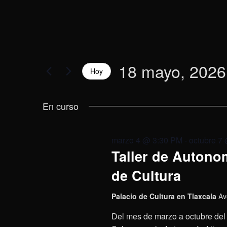
18 mayo, 2026
Hoy
Selecciona
la
En curso
fecha.
marzo 4 @ 3:30 PM
-
octubre 7
Taller de Autonom
de Cultura
Palacio de Cultura en Tlaxcala
Av
Del mes de marzo a octubre del 