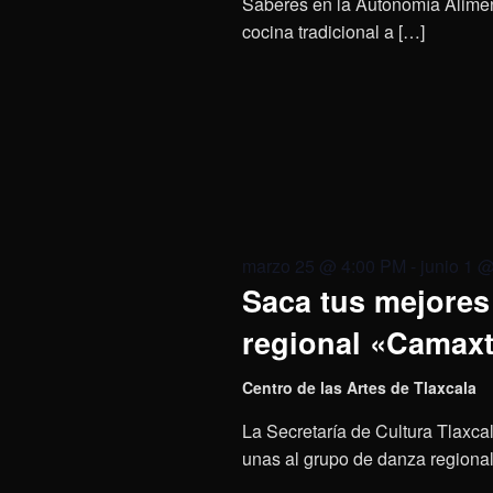
Saberes en la Autonomía Aliment
cocina tradicional a […]
marzo 25 @ 4:00 PM
-
junio 1 
Saca tus mejores 
regional «Camaxt
Centro de las Artes de Tlaxcala
La Secretaría de Cultura Tlaxcal
unas al grupo de danza regional 